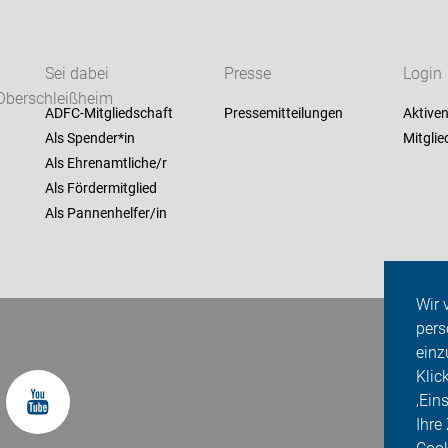
Sei dabei
Presse
Login
Oberschleißheim
ADFC-Mitgliedschaft
Pressemitteilungen
Aktiven
Als Spender*in
Mitglie
Als Ehrenamtliche/r
Als Fördermitglied
Als Pannenhelfer/in
Wir 
pers
einz
Klic
‚Ein
Ihre