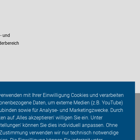
- und
derbereich
verwenden mit Ihrer Einwilligung Cookies und verarbeiten
onenbezogene Daten, um externe Medien (z.B. YouTube)
ubinden sowie für Analyse- und Marketingzwecke. Durch
ken auf ‚Alles akzeptieren‘ willigen Sie ein. Unter
stellungen‘ können Sie dies individuell anpassen. Ohne
 Zustimmung verwenden wir nur technisch notwendige